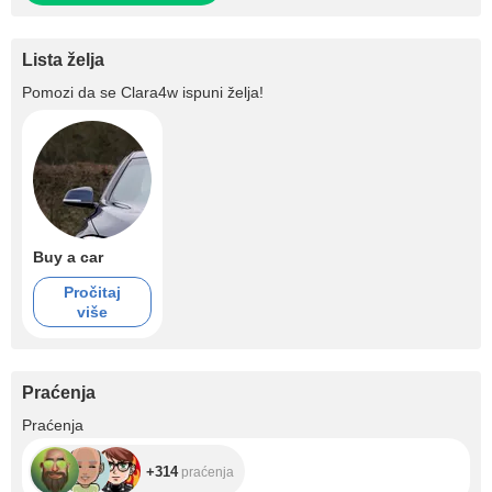
Lista želja
Pomozi da se
Clara4w
ispuni želja!
Buy a car
Pročitaj
više
Praćenja
+314
Praćenja
+314
praćenja