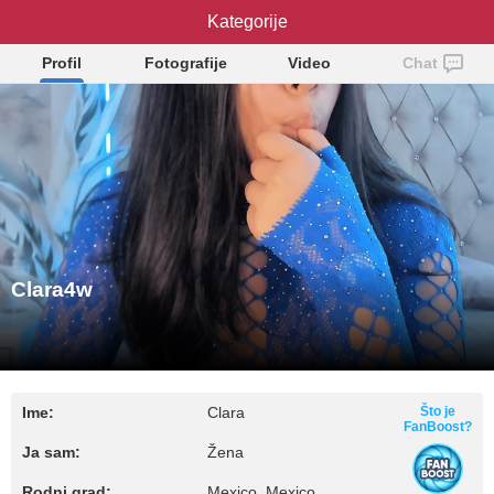
Kategorije
Clara4w
Profil
Fotografije
Video
Chat
Clara4w
Ime:
Clara
Što je
FanBoost?
Ja sam:
Žena
Rodni grad:
Mexico, Mexico