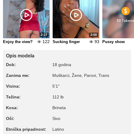
50 Token
2:17
2:00
122
93
Enjoy the view?
Sucking finger
Pussy show
Opis modela
Dob:
18 godina
Zanima me:
Muškarci, Žene, Parovi, Trans
Visina:
5'1"
Težina:
112 lb
Kosa:
Brineta
Oči:
Sivo
Etnička pripadnost:
Latino