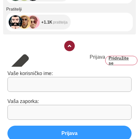
+1.1K
Pratitelji
+1.1K
pratitelja
Prijava
Pridružite
se
Vaše korisničko ime:
Vaša zaporka:
Prijava