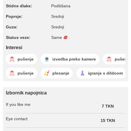
Stidne dlake:
Podšišana
Poprsje:
Srednji
Guza:
Srednji
Status veze:
Same
Interesi
pušenje
izvedba preko kamere
pušenje
pušenje
plesanje
igranje s dildoom
Izbornik napojnica
If you like me
7 TKN
Eye contact
15 TKN