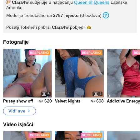
Clara4w
sudjeluje u natjecanju
Queen of Queens
Latinske
Amerike.
Model je trenutačno na
2787 mjestu
(0 bodova).
Pošalji Tokene i približi
Clara4w
pobjedi!
Fotografije
BESPLATNO
BESPLATNO
BE
6
4
620
608
Pussy show off
Velvet Nights
Addictive Energy
Vidi sve
Video isječci
BESPLATNO
BESPLATNO